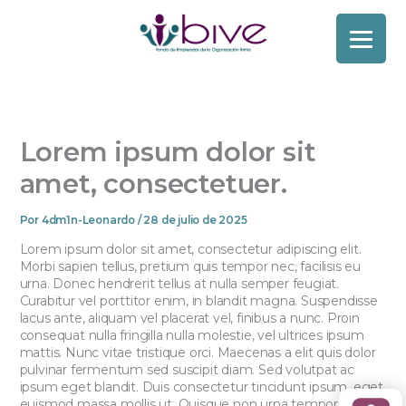
Lorem ipsum dolor sit
amet, consectetuer.
Por
4dm1n-Leonardo
/
28 de julio de 2025
Lorem ipsum dolor sit amet, consectetur adipiscing elit.
Morbi sapien tellus, pretium quis tempor nec, facilisis eu
urna. Donec hendrerit tellus at nulla semper feugiat.
Curabitur vel porttitor enim, in blandit magna. Suspendisse
lacus ante, aliquam vel placerat vel, finibus a nunc. Proin
consequat nulla fringilla nulla molestie, vel ultrices ipsum
mattis. Nunc vitae tristique orci. Maecenas a elit quis dolor
pulvinar fermentum sed suscipit diam. Sed volutpat ac
ipsum eget blandit. Duis consectetur tincidunt ipsum, eget
euismod massa mollis ut. Quisque non urna tempor justo