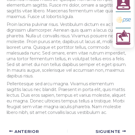
elementum sagittis. Fusce mi dolor, ornare a sagittis eu,
sagittis vitae libero. Maecenas fermentum vitae quam quis
maximus. Fusce ut lobortis ligula.
Proin lacinia pulvinar risus. Vestibulum dictum ex ac lacus
dignissim ullamcorper. Aenean quis quam a lacus cursus
pharetra. Nulla ut convallis risus. Vivamus posuere nec nisl in
molestie. Proin purus ante, dapibus ut lacus at, mollis
laoreet urna. Quisque et porttitor tellus, commodo
malesuada nunc. Sed ornare, enim vitae rutrum imperdiet,
urna tortor fermentum tellus, in volutpat tellus eros a felis.
Sed sit amet dui non tellus dapibus semper et eget ipsum.
In mauris augue, scelerisque vel accumsan non, maximus
dapibus risus.
Pellentesque sed arcu magna. Vivamus elementum
sagittis lacus nec blandit. Praesent in porta elit, quis mattis
lectus. Duis eros sapien, tempus et varius molestie, aliquet
eu magna. Donec ultricies tempus tellus a tristique. Morbi
feugiat sem vitae magna iaculis pharetra. Nam molestie
libero nibh, sit amet convallis lacus vestibulum ac.
ANTERIOR
SIGUIENTE