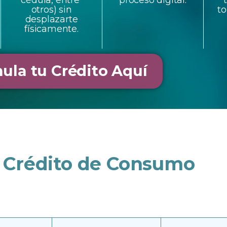
cédula, entre
proceso digital.
otros) sin
to
desplazarte
físicamente.
ula tu Crédito Aquí
e Crédito de Consumo