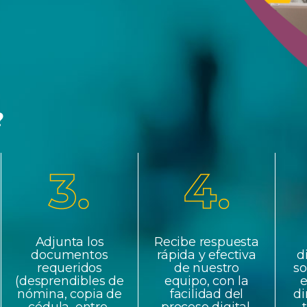
?
Adjunta los
Recibe respuesta
documentos
rápida y efectiva
d
requeridos
de nuestro
so
(desprendibles de
equipo, con la
e
nómina, copia de
facilidad del
di