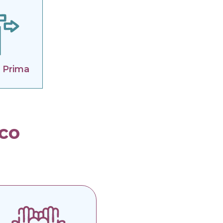
e Prima
ico